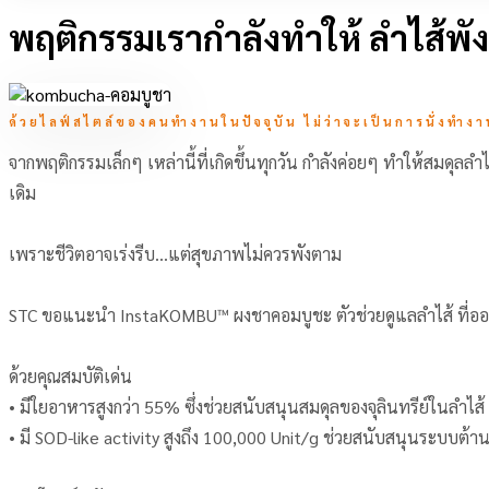
พฤติกรรมเรากำลังทำให้ ลำไส้พังแ
ด้วยไลฟ์สไตล์ของคนทำงานในปัจจุบัน ไม่ว่าจะเป็นการนั่งทำง
จากพฤติกรรมเล็กๆ เหล่านี้ที่เกิดขึ้นทุกวัน กำลังค่อยๆ ทำให้สมดุลลำ
เดิม
เพราะชีวิตอาจเร่งรีบ…แต่สุขภาพไม่ควรพังตาม
STC ขอแนะนำ InstaKOMBU™ ผงชาคอมบูชะ ตัวช่วยดูแลลำไส้ ที่ออก
ด้วยคุณสมบัติเด่น
• มีใยอาหารสูงกว่า 55% ซึ่งช่วยสนับสนุนสมดุลของจุลินทรีย์ในลำไส้
• มี SOD-like activity สูงถึง 100,000 Unit/g ช่วยสนับสนุนระบบต้า